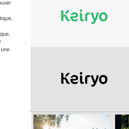
ouver
tique,
ique,
r
t une